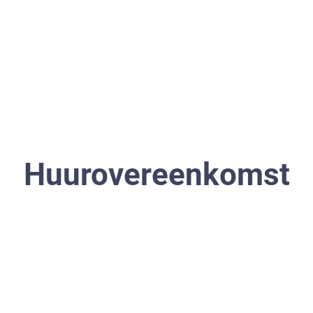
Schakelen naar
Home
Verhuurder
Huurovereenkomst