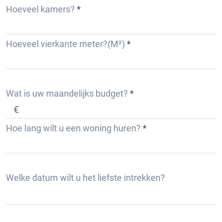
Hoeveel kamers?
Hoeveel vierkante meter?(M²)
Wat is uw maandelijks budget?
Hoe lang wilt u een woning huren?
r
Welke datum wilt u het liefste intrekken?
*
e
q
u
i
r